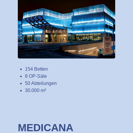
154 Betten
8 OP-Säle
50 Abteilungen
30.000 m²
MEDICANA